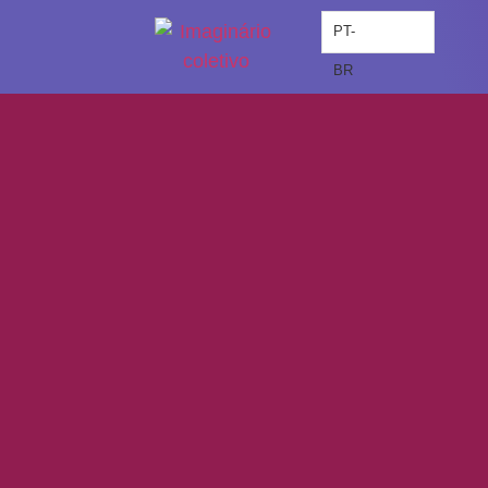
PT-
BR