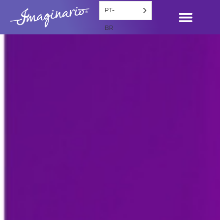
PT-
BR