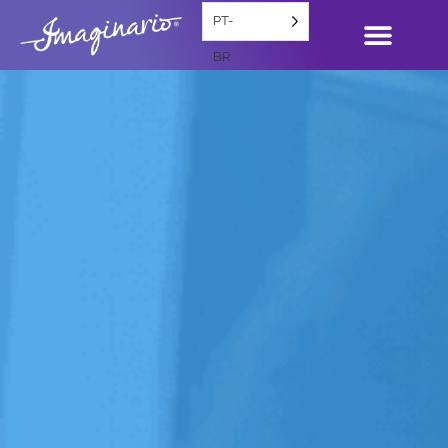
PT-
BR