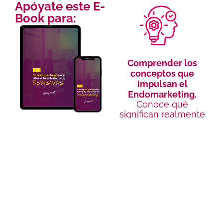
Apóyate este E-
Book para:
Comprender los
conceptos que
impulsan el
Endomarketing.
Conoce qué
significan realmente
los conceptos y
como se conectan
con tu organización.
Identificar
oportunidades de