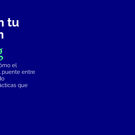
n tu
n
g
ómo el
 puente entre
do
ácticas que