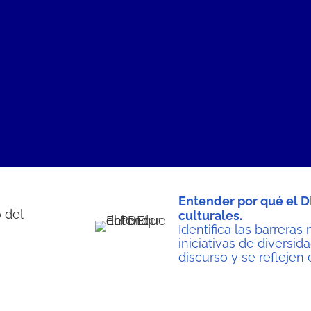
Entender por qué el 
culturales.
Identifica las barrer
iniciativas de diversid
discurso y se reflejen 
Conocer las tendencia
inclusión.
Descubre cómo las e