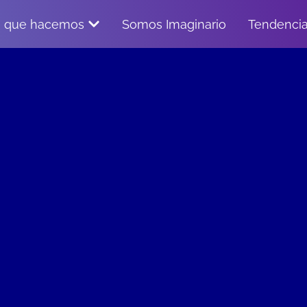
 que hacemos
Somos Imaginario
Tendenci