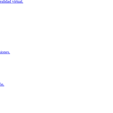
alidad virtual.
siones.
ón.