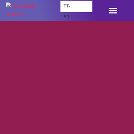
PT-
BR