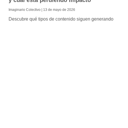
y cuál está perdiendo impacto
Imaginario Colectivo
13 de mayo de 2026
Descubre qué tipos de contenido siguen generando
impacto y cuáles están perdiendo efectividad en un
entorno digital saturado y competitivo.
Leia mais >