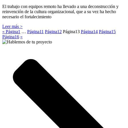
El trabajo con equipos remoto ha llevado a una deconstrucción y
reinvención de la cultura organizacional, que a su vez ha hecho
necesario el fortalecimiento
Leer más >
«
Página
1
…
Página
11
Página
12
Página
13
Página
14
Página
15
Página
16
»